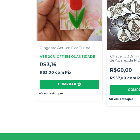
Pingente Acrílico Flor Tulipa
Chaveiro 30mm 
ATÉ 20% OFF
EM QUANTIDADE
de Aparecida 
R$3,16
50 Unidades
R$60,00
R$3,00
com
Pix
R$57,00
com
P
COMPRAR
40
em estoque
50
em estoque