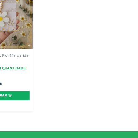
o Flor Margarida
M QUANTIDADE
x
RAR