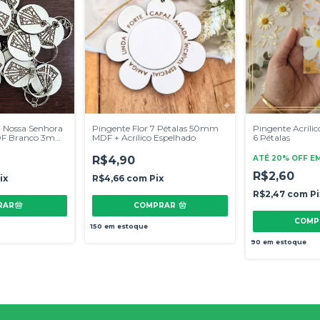
Nossa Senhora
Pingente Flor 7 Pétalas 50mm
Pingente Acrílic
MDF Branco 3mm
MDF + Acrílico Espelhado
6 Pétalas
R$4,90
ATÉ 20% OFF
E
R$2,60
ix
R$4,66
com
Pix
R$2,47
com
Pi
COMPRAR
COMP
150
em estoque
90
em estoque