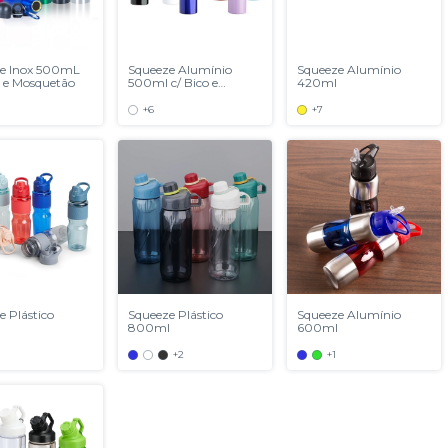
e Inox 500mL
Squeeze Alumínio
Squeeze Alumínio
o e Mosquetão
500ml c/ Bico e
420ml
Mosquetão
+6
+7
e Plástico
Squeeze Plástico
Squeeze Alumínio
800ml
600ml
+2
+1