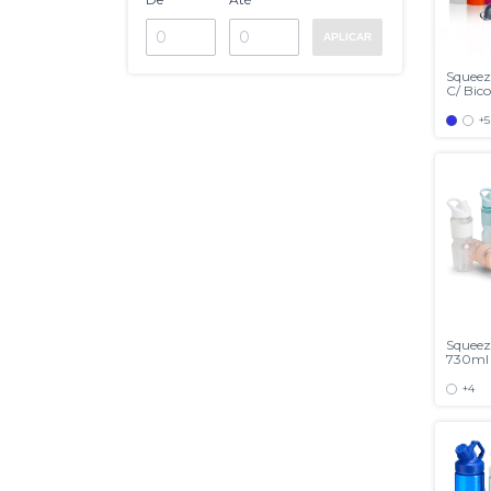
APLICAR
Squeez
C/ Bic
+5
Squeez
730ml
+4