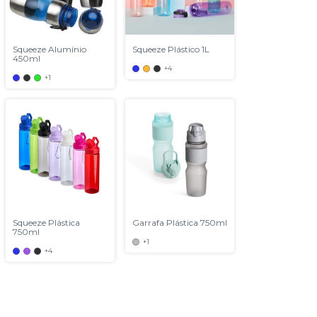
Squeeze Alumínio
Squeeze Plástico 1L
450ml
+4
+1
Squeeze Plástica
Garrafa Plástica 750ml
750ml
+1
+4