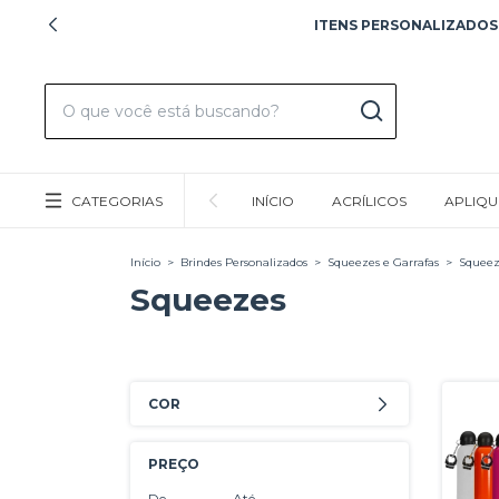
ITENS PERSONALIZADOS!
CATEGORIAS
INÍCIO
ACRÍLICOS
APLIQU
Início
>
Brindes Personalizados
>
Squeezes e Garrafas
>
Squeez
Squeezes
COR
PREÇO
De
Até